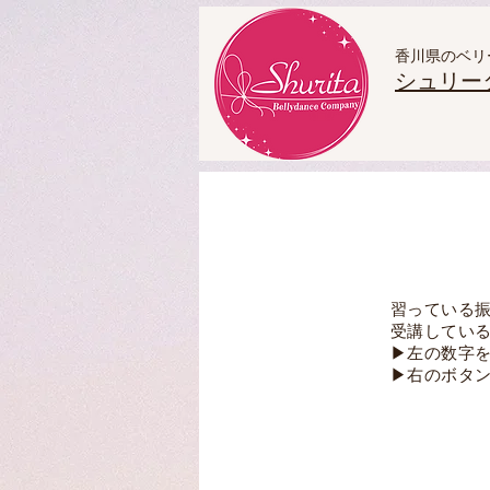
香川県のベリ
シュリー
シュリータベリーダン
習っている
​受講してい
▶左の数字
​▶右のボタ